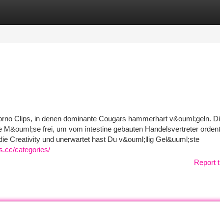
tegories
Register
Login
rno Clips, in denen dominante Cougars hammerhart v&ouml;geln. D
e M&ouml;se frei, um vom intestine gebauten Handelsvertreter ordent
 Creativity und unerwartet hast Du v&ouml;llig Gel&uuml;ste
s.cc/categories/
Report t