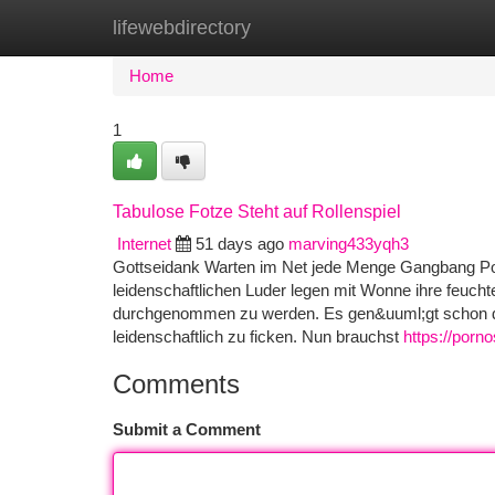
lifewebdirectory
Home
New Site Listings
Add Site
Ca
Home
1
Tabulose Fotze Steht auf Rollenspiel
Internet
51 days ago
marving433yqh3
Gottseidank Warten im Net jede Menge Gangbang Po
leidenschaftlichen Luder legen mit Wonne ihre feucht
durchgenommen zu werden. Es gen&uuml;gt schon die
leidenschaftlich zu ficken. Nun brauchst
https://porno
Comments
Submit a Comment