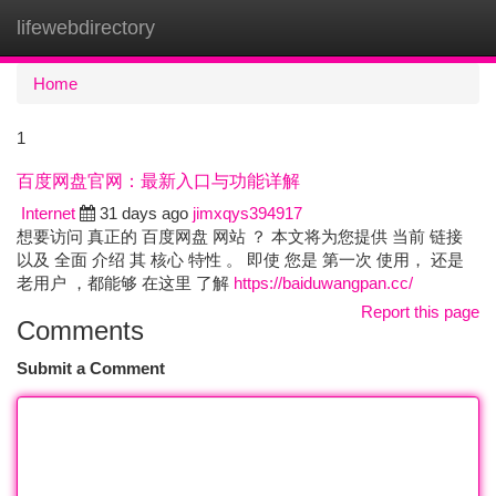
lifewebdirectory
Togg
navi
Home
1
百度网盘官网：最新入口与功能详解
Internet
31 days ago
jimxqys394917
想要访问 真正的 百度网盘 网站 ？ 本文将为您提供 当前 链接
以及 全面 介绍 其 核心 特性 。 即使 您是 第一次 使用， 还是
老用户 ，都能够 在这里 了解
https://baiduwangpan.cc/
Report this page
Comments
Submit a Comment