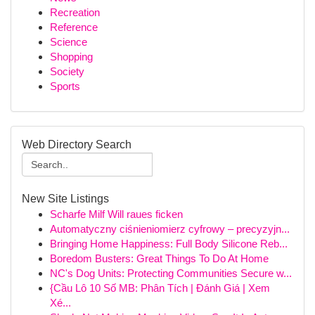
Recreation
Reference
Science
Shopping
Society
Sports
Web Directory Search
New Site Listings
Scharfe Milf Will raues ficken
Automatyczny ciśnieniomierz cyfrowy – precyzyjn...
Bringing Home Happiness: Full Body Silicone Reb...
Boredom Busters: Great Things To Do At Home
NC's Dog Units: Protecting Communities Secure w...
{Cầu Lô 10 Số MB: Phân Tích | Đánh Giá | Xem
Xé...