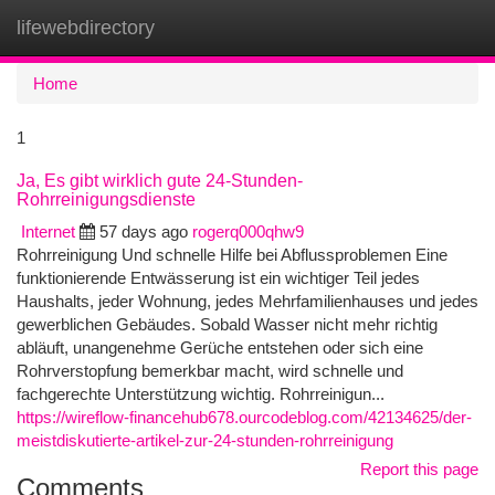
lifewebdirectory
Togg
navi
Home
1
Ja, Es gibt wirklich gute 24-Stunden-
Rohrreinigungsdienste
Internet
57 days ago
rogerq000qhw9
Rohrreinigung Und schnelle Hilfe bei Abflussproblemen Eine
funktionierende Entwässerung ist ein wichtiger Teil jedes
Haushalts, jeder Wohnung, jedes Mehrfamilienhauses und jedes
gewerblichen Gebäudes. Sobald Wasser nicht mehr richtig
abläuft, unangenehme Gerüche entstehen oder sich eine
Rohrverstopfung bemerkbar macht, wird schnelle und
fachgerechte Unterstützung wichtig. Rohrreinigun...
https://wireflow-financehub678.ourcodeblog.com/42134625/der-
meistdiskutierte-artikel-zur-24-stunden-rohrreinigung
Report this page
Comments