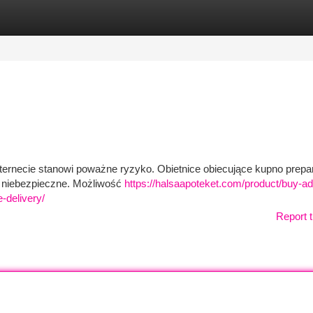
tegories
Register
Login
nternecie stanowi poważne ryzyko. Obietnice obiecujące kupno prepa
 i niebezpieczne. Możliwość
https://halsaapoteket.com/product/buy-ad
-delivery/
Report t