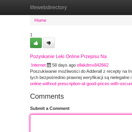
lifewebdirectory
Home
New Site Listings
Add Site
Ca
Home
1
Pozyskanie Leki Online Przepisu Na
Internet
58 days ago
ellakdmx842662
Poszukiwanie możliwości do Adderall z recepty na I
tych bezpośrednio prawnej weryfikacji są nielegalne
online-without-prescription-at-good-prices-with-secure
Comments
Submit a Comment