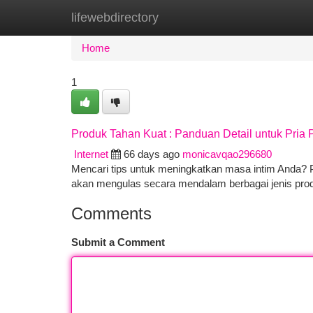
lifewebdirectory
Home
New Site Listings
Add Site
Ca
Home
1
Produk Tahan Kuat : Panduan Detail untuk Pria 
Internet
66 days ago
monicavqao296680
Mencari tips untuk meningkatkan masa intim Anda? Pr
akan mengulas secara mendalam berbagai jenis pro
Comments
Submit a Comment