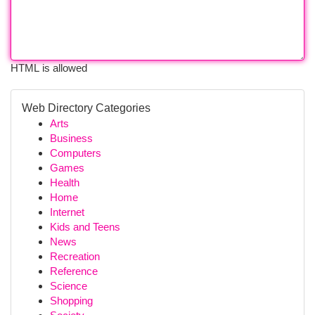
HTML is allowed
Web Directory Categories
Arts
Business
Computers
Games
Health
Home
Internet
Kids and Teens
News
Recreation
Reference
Science
Shopping