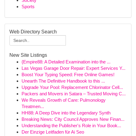
Society
Sports
Web Directory Search
New Site Listings
{Empire88: A Detailed Examination into the ...
Las Vegas Garage Door Repair: Expert Services Y...
Boost Your Typing Speed: Free Online Games!
Unearth The Definitive Handbook to this ...
Upgrade Your Pool: Replacement Chlorinator Cell...
Packers and Movers in Satara – Trusted Moving C...
We Reveals Growth of Care: Pulmonology
Treatmen...
HH88: A Deep Dive into the Legendary Synth
Breaking News: City Council Approves New Finan...
Understanding the Publisher's Role in Your Book...
Der Einzige Leitfaden für Ai Seo