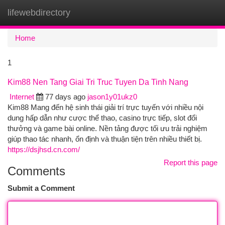
lifewebdirectory
Togg
navi
Home
1
Kim88 Nen Tang Giai Tri Truc Tuyen Da Tinh Nang
Internet
77 days ago
jason1y01ukz0
Kim88 Mang đến hệ sinh thái giải trí trực tuyến với nhiều nội
dung hấp dẫn như cược thể thao, casino trực tiếp, slot đổi
thưởng và game bài online. Nền tảng được tối ưu trải nghiệm
giúp thao tác nhanh, ổn định và thuận tiện trên nhiều thiết bị.
https://dsjhsd.cn.com/
Report this page
Comments
Submit a Comment