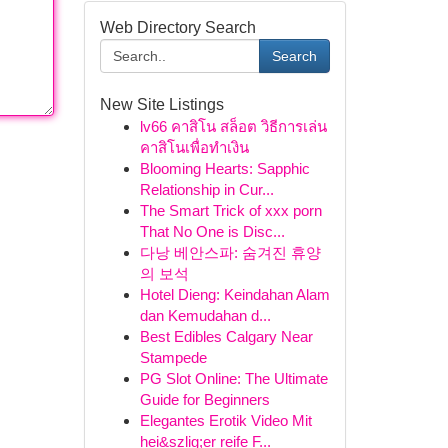
Web Directory Search
Search
New Site Listings
lv66 คาสิโน สล็อต วิธีการเล่น
คาสิโนเพื่อทำเงิน
Blooming Hearts: Sapphic
Relationship in Cur...
The Smart Trick of xxx porn
That No One is Disc...
다낭 베안스파: 숨겨진 휴양
의 보석
Hotel Dieng: Keindahan Alam
dan Kemudahan d...
Best Edibles Calgary Near
Stampede
PG Slot Online: The Ultimate
Guide for Beginners
Elegantes Erotik Video Mit
hei&szlig;er reife F...