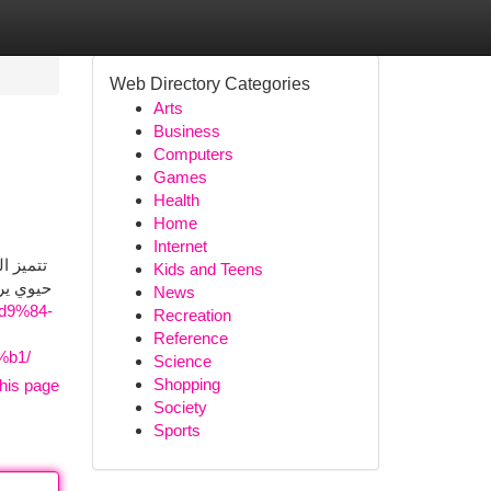
Web Directory Categories
Arts
Business
Computers
Games
Health
Home
Internet
تتميز ا
Kids and Teens
حيوي ير
News
%d9%84-
Recreation
Reference
b1/
Science
Shopping
his page
Society
Sports