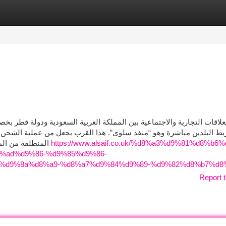
tegories
Register
Login
لعلاقات التجارية والاجتماعية بين المملكة العربية السعودية ودولة قطر 
بط البلدين مباشرة وهو “منفذ سلوى”. هذا القرب يجعل من عملية الشحن ا
المنطلقة من المنطقة الشرقية أو الرياض الوصول إلى الدوحة في غضون
https://www.alsaif.co.uk/%d8%a3%d9%81%d8%b6
%ad%d9%86-%d9%85%d9%86-
%d9%8a%d8%a9-%d8%a7%d9%84%d9%89-%d9%82%d8%b7%d8%
Report t