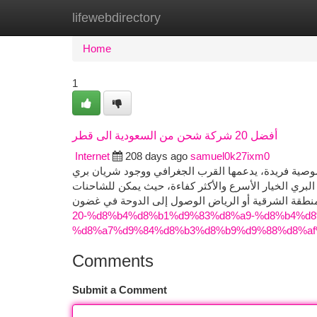
lifewebdirectory
Home
New Site Listings
Add Site
Ca
Home
1
أفضل 20 شركة شحن من السعودية الى قطر
Internet
208 days ago
samuel0k27ixm0
بخصوصية فريدة، يدعمها القرب الجغرافي ووجود شريان بري
لبري الخيار الأسرع والأكثر كفاءة، حيث يمكن للشاحنات
20-%d8%b4%d8%b1%d9%83%d8%a9-%d8%b4%d8
%d8%a7%d9%84%d8%b3%d8%b9%d9%88%d8%af
Comments
Submit a Comment