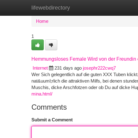
lifewebdirectory
Home
New Site Listings
Add Site
Ca
Home
1
Hemmungsloses Female Wird von der Freundin e
Internet
231 days ago
josephr222cwq7
Wer Sich gelegentlich auf die guten XXX Tuben klickt,
nat&uuml;rlich die attraktiven Milfs, bei denen stunde
Muschis, dicke Arschfotzen oder ob Du auf dicke 
mina.html/
Comments
Submit a Comment