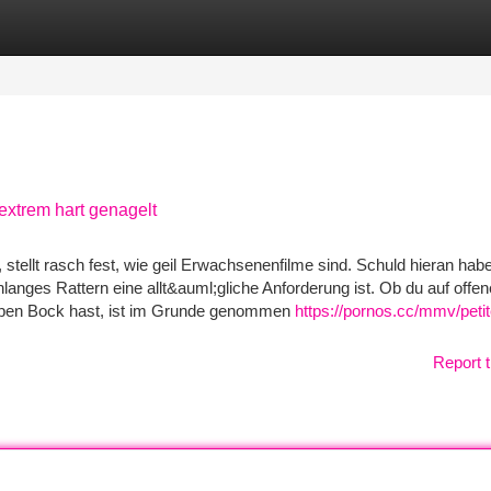
tegories
Register
Login
xtrem hart genagelt
 stellt rasch fest, wie geil Erwachsenenfilme sind. Schuld hieran hab
nlanges Rattern eine allt&auml;gliche Anforderung ist. Ob du auf offen
Hupen Bock hast, ist im Grunde genommen
https://pornos.cc/mmv/petit
Report t