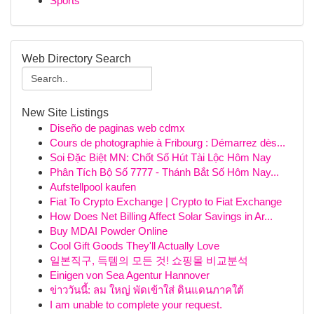
Sports
Web Directory Search
New Site Listings
Diseño de paginas web cdmx
Cours de photographie à Fribourg : Démarrez dès...
Soi Đặc Biệt MN: Chốt Số Hút Tài Lộc Hôm Nay
Phân Tích Bộ Số 7777 - Thánh Bắt Số Hôm Nay...
Aufstellpool kaufen
Fiat To Crypto Exchange | Crypto to Fiat Exchange
How Does Net Billing Affect Solar Savings in Ar...
Buy MDAI Powder Online
Cool Gift Goods They'll Actually Love
일본직구, 득템의 모든 것! 쇼핑몰 비교분석
Einigen von Sea Agentur Hannover
ข่าววันนี้: ลม ใหญ่ พัดเข้าใส่ ดินแดนภาคใต้
I am unable to complete your request.