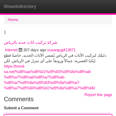
lifewebdirectory
Togg
navi
Home
1
شركة تركيب اثاث جديد بالرياض
Internet
307 days ago
susanjygj413871
دليلك لتركيب الأثاث في الرياض يُضفي الأثاث الجديد، خاصةً قطع
إيكيا العصرية، جمالاً ورونقاً على أي منزل في الرياض. لكن
https://trend-
sa.net/%d8%aa%d8%b1%d9%83%d9%8a%d8%a8-
%d8%a7%d8%ab%d8%a7%d8%ab-
%d8%a7%d9%8a%d9%83%d9%8a%d8%a7-
%d8%a7%d9%84%d8%b1%d9%8a%d8%a7%d8%b6/
Report this page
Comments
Submit a Comment