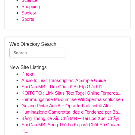
Science
Shopping
Society
Sports
Web Directory Search
New Site Listings
```text
Audio to Text Transcription: A Simple Guide
Soi Cầu MB - Tìm Cầu Lô Bí Kíp Giải Kết ...
KOITOTO : Link Situs Toto Togel Online Terperca...
Hemmungslose M&ouml;se Will Sperma schlucken
Gelang Pintar Anti Air: Opsi Terbaik untuk Akti...
Illuminazione Cameretta: Idee e Tendenze per Ba...
Bảng Thống Kê Xỉu Chủ MN – Tài Lộc Xuôi Chảy!
Soi Cầu MB: Song Thủ Lô Kép và Chốt Số Chuẩn
H...