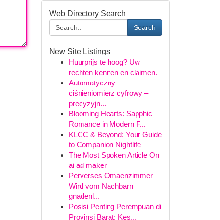
Web Directory Search
Search
New Site Listings
Huurprijs te hoog? Uw
rechten kennen en claimen.
Automatyczny
ciśnieniomierz cyfrowy –
precyzyjn...
Blooming Hearts: Sapphic
Romance in Modern F...
KLCC & Beyond: Your Guide
to Companion Nightlife
The Most Spoken Article On
ai ad maker
Perverses Omaenzimmer
Wird vom Nachbarn
gnadenl...
Posisi Penting Perempuan di
Provinsi Barat: Kes...