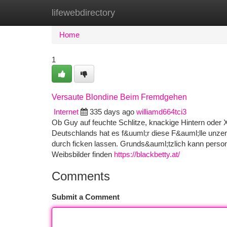
lifewebdirectory
Home
New Site Listings
Add Site
Ca
Home
1
Versaute Blondine Beim Fremdgehen
Internet
335 days ago
williamd664tci3
Ob Guy auf feuchte Schlitze, knackige Hintern oder 
Deutschlands hat es f&uuml;r diese F&auml;lle unzens
durch ficken lassen. Grunds&auml;tzlich kann person
Weibsbilder finden
https://blackbetty.at/
Comments
Submit a Comment