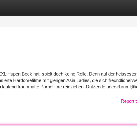
tegories
Register
Login
XXL Hupen Bock hat, spielt doch keine Rolle. Denn auf der heisseste
ierte Hardcorefilme mit gierigen Asia Ladies, die sich freundlicherw
 laufend traumhafte Pornofilme reinziehen. Dutzende uners&auml;ttl
Report t